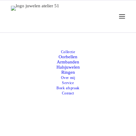
Met dank aan
Collectie
Oorbellen
Armbanden
Halsjuwelen
juwelen-info.be
Ringen
Over mij
Service
Boek afspraak
Contact