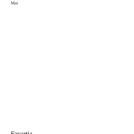
Mat
Favartia