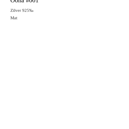
Oona #001
Zilver 925‰
Mat