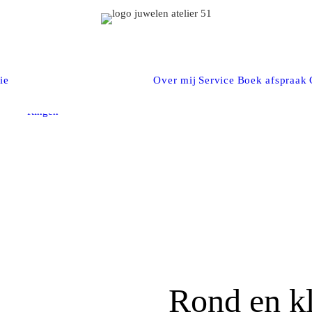
Oorbellen
ie
Over mij
Service
Boek afspraak
Armbanden
Halsjuwelen
Ringen
Rond en k